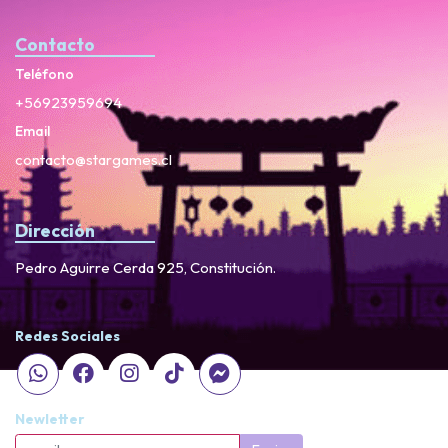
Contacto
Teléfono
+56923959694
Email
contacto@stargames.cl
Dirección
Pedro Aguirre Cerda 925, Constitución.
Redes Sociales
Newletter