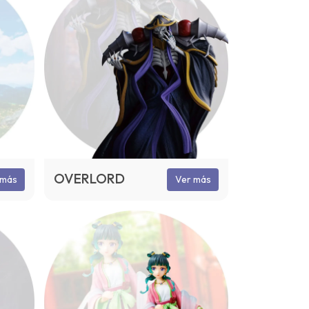
OVERLORD
 más
Ver más