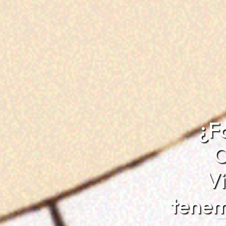
¿F
O
Vi
tenem