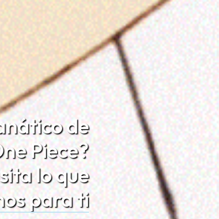
anático de
ne Piece?
sita lo que
os para ti