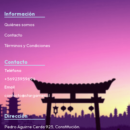
Información
Quiénes somos
Contacto
Términos y Condiciones
Contacto
Teléfono
+56923959694
Email
contacto@stargames.cl
Dirección
Pedro Aguirre Cerda 925, Constitución.