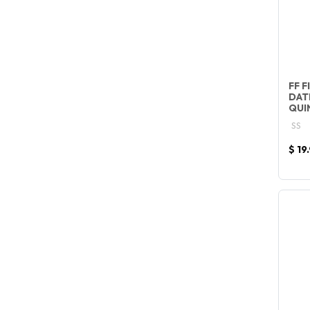
FF 
DAT
QUI
SS
$ 19