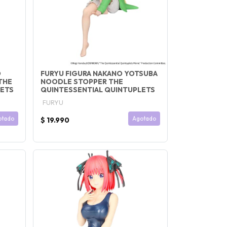
O
FURYU FIGURA NAKANO YOTSUBA
THE
NOODLE STOPPER THE
LETS
QUINTESSENTIAL QUINTUPLETS
FURYU
otado
Agotado
$ 19.990