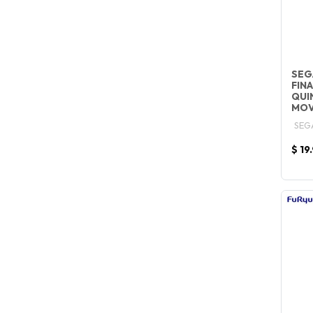
SEG
FIN
QUI
MOV
SEG
$ 19