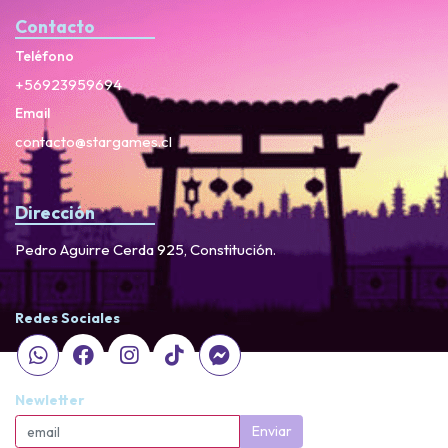
Contacto
Teléfono
+56923959694
Email
contacto@stargames.cl
Dirección
Pedro Aguirre Cerda 925, Constitución.
Redes Sociales
Newletter
Enviar