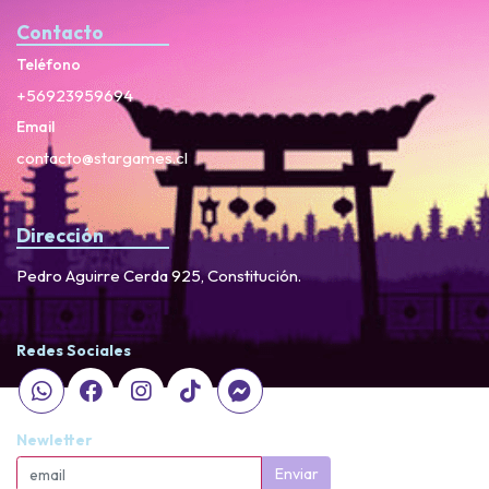
Contacto
Teléfono
+56923959694
Email
contacto@stargames.cl
Dirección
Pedro Aguirre Cerda 925, Constitución.
Redes Sociales
Newletter
Enviar