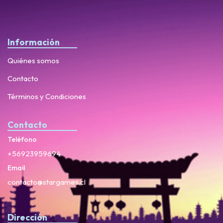
Información
Quiénes somos
Contacto
Términos y Condiciones
Contacto
Teléfono
+56923959694
Email
contacto@stargames.cl
Dirección