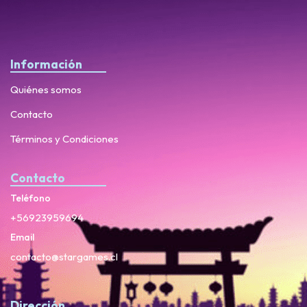
Información
Quiénes somos
Contacto
Términos y Condiciones
Contacto
Teléfono
+56923959694
Email
contacto@stargames.cl
Dirección