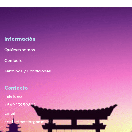
Información
Quiénes somos
Contacto
Términos y Condiciones
Contacto
Teléfono
+56923959694
Email
contacto@stargames.cl