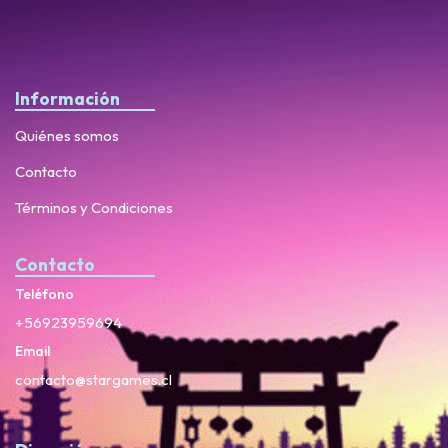
Información
Quiénes somos
Contacto
Términos y Condiciones
Contacto
Teléfono
+56923959694
Email
contacto@stargames.cl