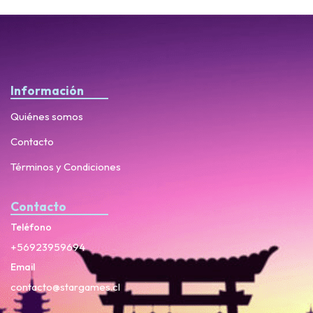
Información
Quiénes somos
Contacto
Términos y Condiciones
Contacto
Teléfono
+56923959694
Email
contacto@stargames.cl