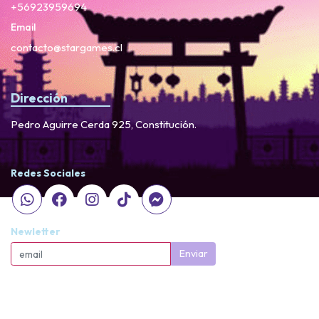
+56923959694
Email
contacto@stargames.cl
Dirección
Pedro Aguirre Cerda 925, Constitución.
Redes Sociales
Newletter
Enviar