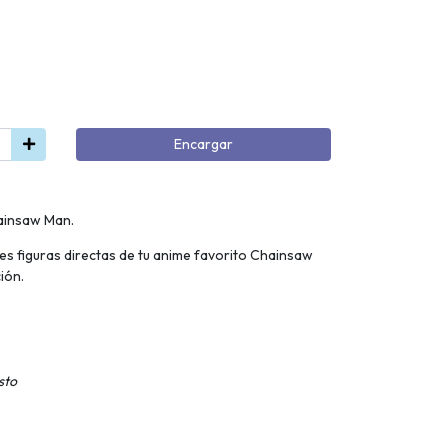
Encargar
hainsaw Man.
les figuras directas de tu anime favorito Chainsaw
ión.
sto