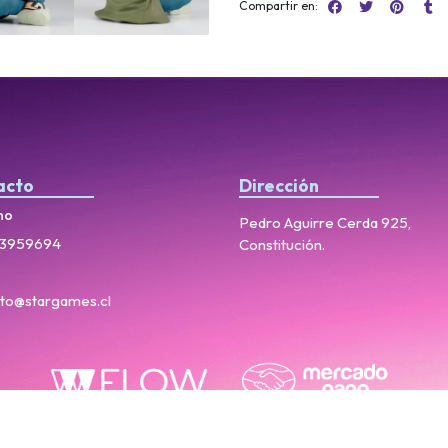
Compartir en:
acto
Dirección
no
Pedro Aguirre Cerda 925,
3959694
Constitución.
to@stargames.cl
StarGames © 2026
Creado por
Bsale