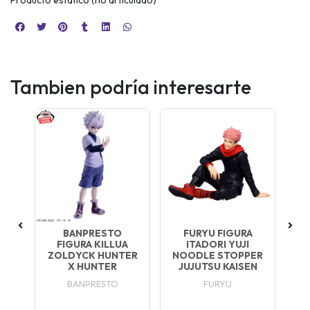
Tambien podría interesarte
BANPRESTO
FURYU FIGURA
FIGURA KILLUA
ITADORI YUJI
ZOLDYCK HUNTER
NOODLE STOPPER
X HUNTER
JUJUTSU KAISEN
AL
BANPRESTO
FURYU