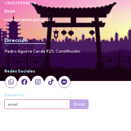
+56923959694
Email
contacto@stargames.cl
Dirección
Pedro Aguirre Cerda 925, Constitución.
Redes Sociales
Newletter
Enviar