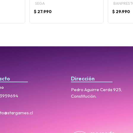
SEGA
BANPREST
$ 27.990
$ 29.990
acto
Dirección
no
Pedro Aguirre Cerda 925,
3959694
Constitución.
to@stargames.cl