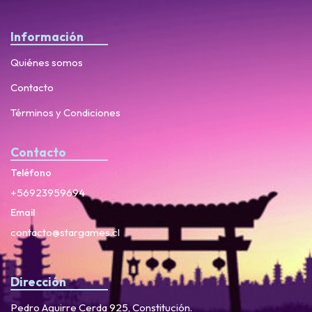
Información
Quiénes somos
Contacto
Términos y Condiciones
Contacto
Teléfono
+56923959694
Email
contacto@stargames.cl
Dirección
Pedro Aguirre Cerda 925, Constitución.