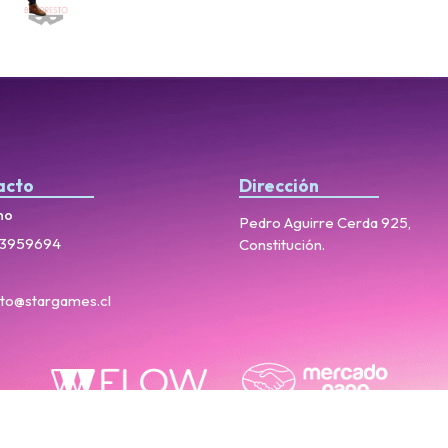
acto
Dirección
no
Pedro Aguirre Cerda 925,
3959694
Constitución.
to@stargames.cl
StarGames © 2026
Creado por
Bsale