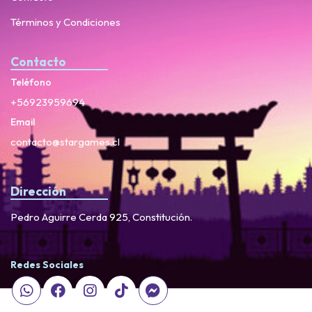
Términos y Condiciones
Contacto
Teléfono
+56923959694
Email
contacto@stargames.cl
Dirección
Pedro Aguirre Cerda 925, Constitución.
Redes Sociales