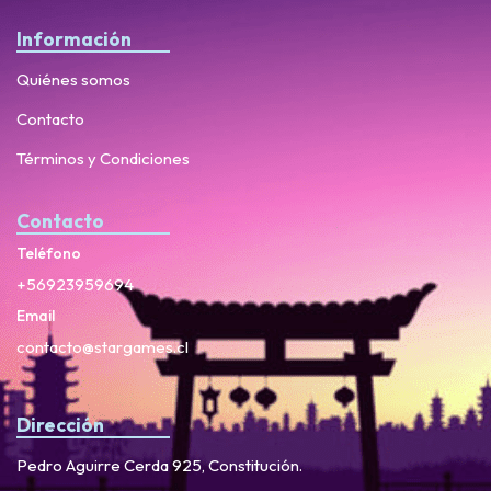
Información
Quiénes somos
Contacto
Términos y Condiciones
Contacto
Teléfono
+56923959694
Email
contacto@stargames.cl
Dirección
Pedro Aguirre Cerda 925, Constitución.