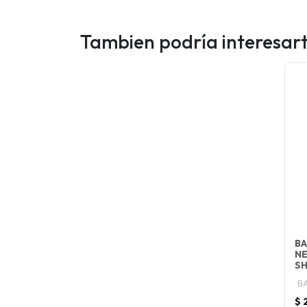
Tambien podría interesar
BA
NE
SH
B
$ 