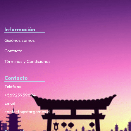
Información
Quiénes somos
Contacto
Términos y Condiciones
Contacto
Teléfono
+56923959694
Email
contacto@stargames.cl