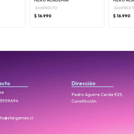
HERO ACADEMIA
HERO AC
BANPRESTO
BANPREST
$ 16.990
$ 16.990
acto
Dirección
no
Pedro Aguirre Cerda 925,
3959694
Constitución.
to@stargames.cl