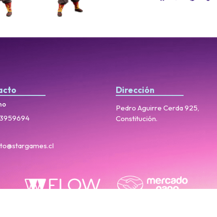
acto
Dirección
no
Pedro Aguirre Cerda 925,
3959694
Constitución.
to@stargames.cl
StarGames © 2026
Creado por
Bsale