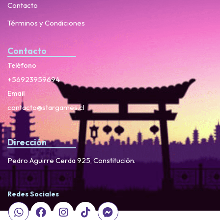
Contacto
Términos y Condiciones
Contacto
Teléfono
+56923959694
Email
contacto@stargames.cl
Dirección
Pedro Aguirre Cerda 925, Constitución.
Redes Sociales