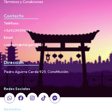
Términos y Condiciones
Contacto
Teléfono
+56923959694
Email
contacto@stargames.cl
Dirección
Pedro Aguirre Cerda 925, Constitución.
Redes Sociales
Newletter