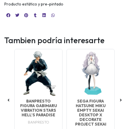
Producto estático y pre-pintado
Tambien podría interesarte
BANPRESTO
SEGA FIGURA
Y D
FIGURA GABIMARU
HATSUNE MIKU
FI
E
VIBRATION STARS
EMPTY SEKAI
HELL'S PARADISE
DESKTOP X
DECORATE
BANPRESTO
E
PROJECT SEKAI