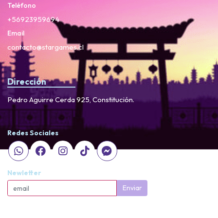
Teléfono
+56923959694
Email
contacto@stargames.cl
Dirección
Pedro Aguirre Cerda 925, Constitución.
Redes Sociales
Newletter
Enviar