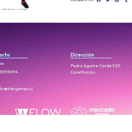
acto
Dirección
no
Pedro Aguirre Cerda 925,
3959694
Constitución.
to@stargames.cl
StarGames © 2026
Creado por
Bsale