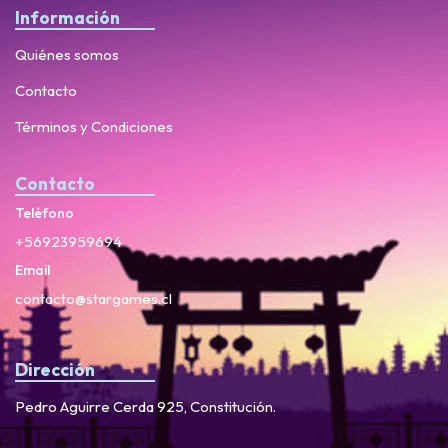
Información
Quiénes somos
Contacto
Términos y Condiciones
Contacto
Teléfono
+56923959694
Email
contacto@stargames.cl
Dirección
Pedro Aguirre Cerda 925, Constitución.