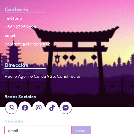
Contacto
Teléfono
+56923959694
Email
contacto@stargames.cl
Dirección
Pedro Aguirre Cerda 925, Constitución.
Redes Sociales
Newletter
Enviar