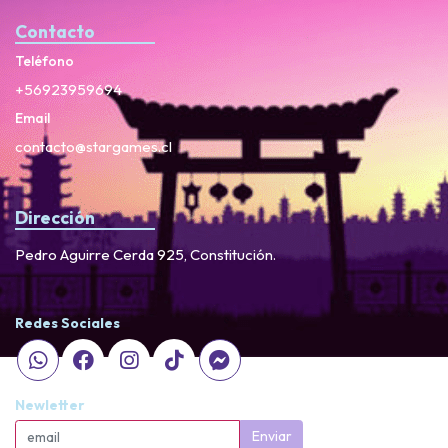
Contacto
Teléfono
+56923959694
Email
contacto@stargames.cl
Dirección
Pedro Aguirre Cerda 925, Constitución.
Redes Sociales
Newletter
Enviar