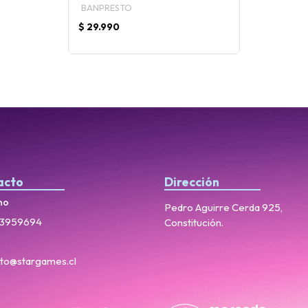
BANPRESTO
$ 29.990
acto
Dirección
no
Pedro Aguirre Cerda 925,
3959694
Constitución.
to@stargames.cl