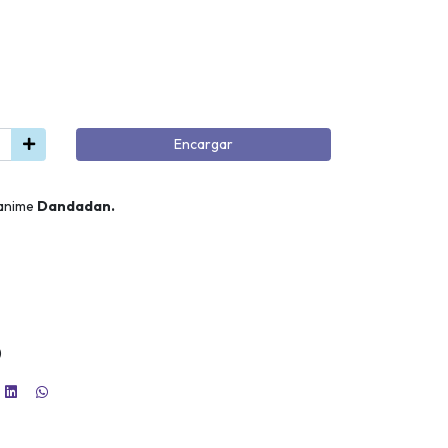
Encargar
 anime
Dandadan.
)