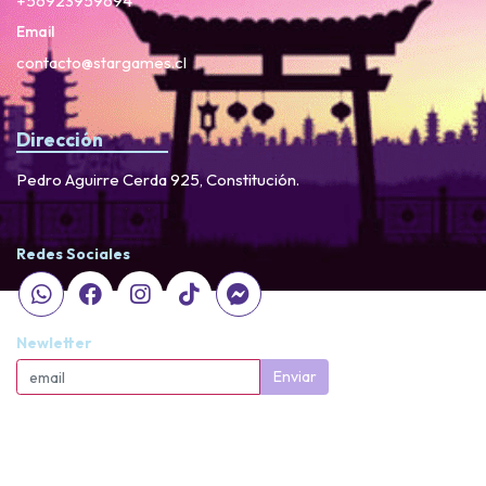
+56923959694
Email
contacto@stargames.cl
Dirección
Pedro Aguirre Cerda 925, Constitución.
Redes Sociales
Newletter
Enviar