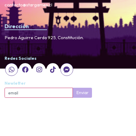
contacto@stargames.cl
Dirección
Pedro Aguirre Cerda 925, Constitución.
Redes Sociales
Newletter
Enviar
StarGames © 2026
Creado por
Bsale