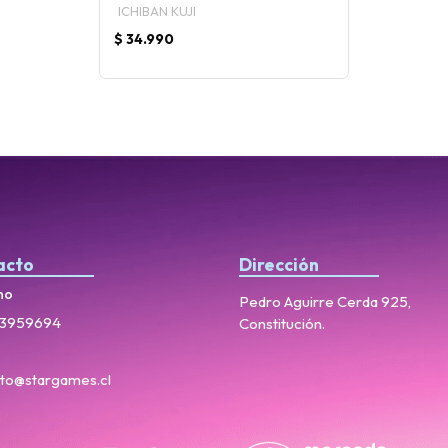
ICHIBAN KUJI
$ 34.990
acto
Dirección
no
Pedro Aguirre Cerda 925,
3959694
Constitución.
to@stargames.cl