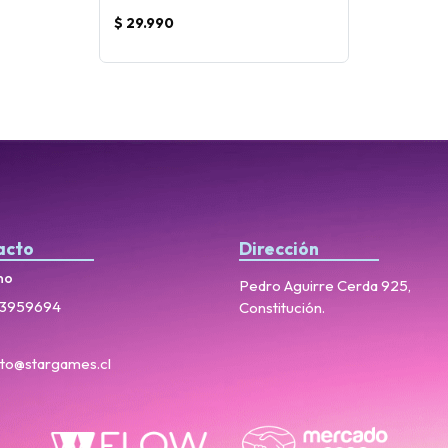
$ 29.990
acto
Dirección
no
Pedro Aguirre Cerda 925,
3959694
Constitución.
to@stargames.cl