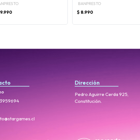
ANPRESTO
BANPRESTO
19.990
$ 8.990
acto
Dirección
no
Pedro Aguirre Cerda 925,
3959694
Constitución.
to@stargames.cl