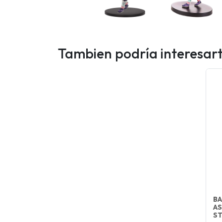
Tambien podría interesar
BA
AS
ST