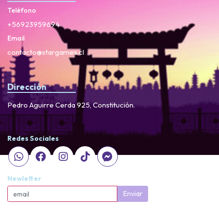
Teléfono
+56923959694
Email
contacto@stargames.cl
Dirección
Pedro Aguirre Cerda 925, Constitución.
Redes Sociales
Newletter
Enviar