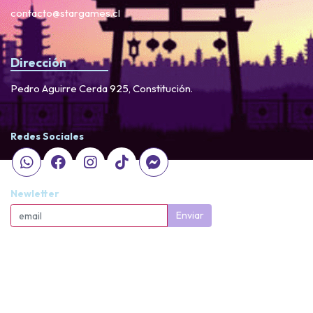
contacto@stargames.cl
Dirección
Pedro Aguirre Cerda 925, Constitución.
Redes Sociales
Newletter
Enviar
StarGames © 2026
Creado por
Bsale