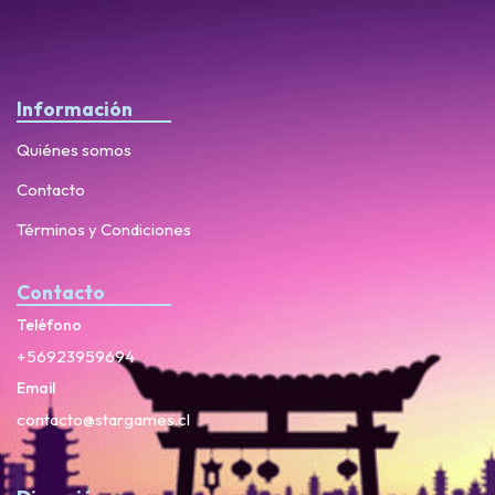
Información
Quiénes somos
Contacto
Términos y Condiciones
Contacto
Teléfono
+56923959694
Email
contacto@stargames.cl