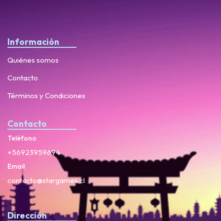
Información
Quiénes somos
Contacto
Términos y Condiciones
Contacto
Teléfono
+56923959694
Email
contacto@stargames.cl
Dirección