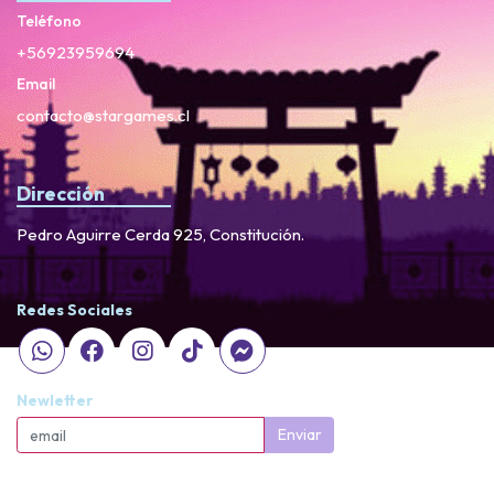
Teléfono
+56923959694
Email
contacto@stargames.cl
Dirección
Pedro Aguirre Cerda 925, Constitución.
Redes Sociales
Newletter
Enviar