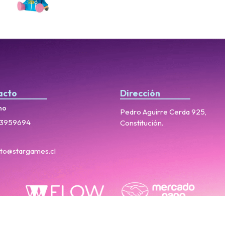
acto
Dirección
no
Pedro Aguirre Cerda 925,
3959694
Constitución.
to@stargames.cl
StarGames © 2026
Creado por
Bsale