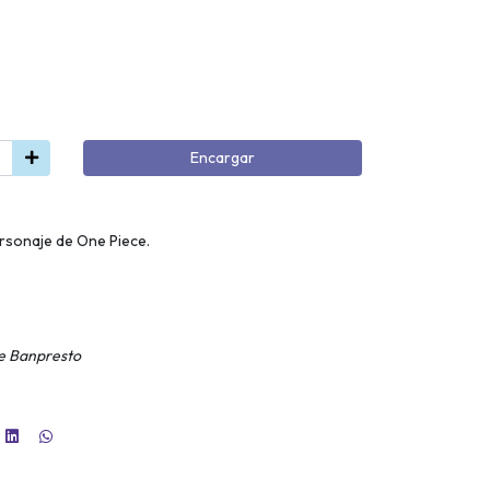
Encargar
rsonaje de One Piece.
e Banpresto