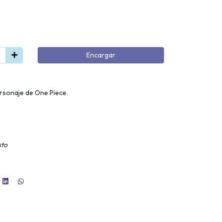
Encargar
rsonaje de One Piece.
sto