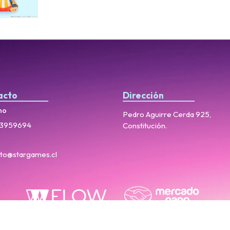
acto
Dirección
no
Pedro Aguirre Cerda 925,
3959694
Constitución.
to@stargames.cl
StarGames © 2026
Creado por
Bsale