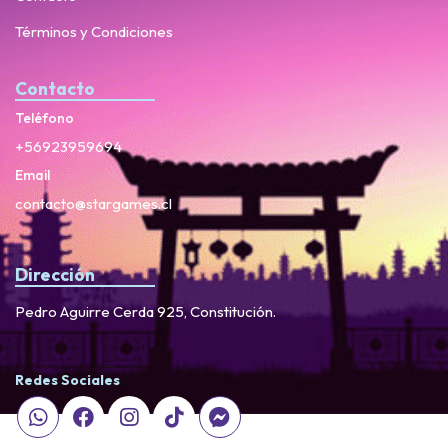
Términos y Condiciones
Contacto
Teléfono
+56923959694
Email
contacto@stargames.cl
Dirección
Pedro Aguirre Cerda 925, Constitución.
Redes Sociales