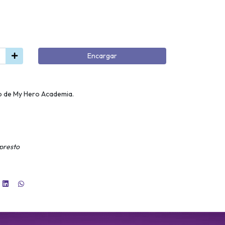
Encargar
no de My Hero Academia.
npresto