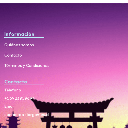
Información
Quiénes somos
Contacto
Términos y Condiciones
Contacto
Teléfono
+56923959694
Email
contacto@stargames.cl