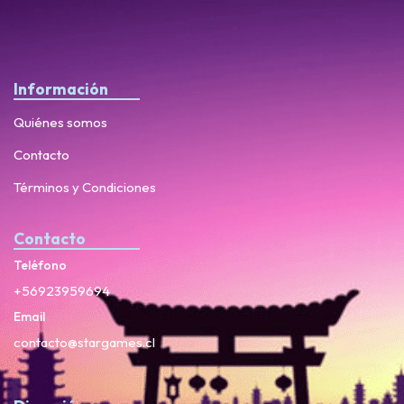
Información
Quiénes somos
Contacto
Términos y Condiciones
Contacto
Teléfono
+56923959694
Email
contacto@stargames.cl