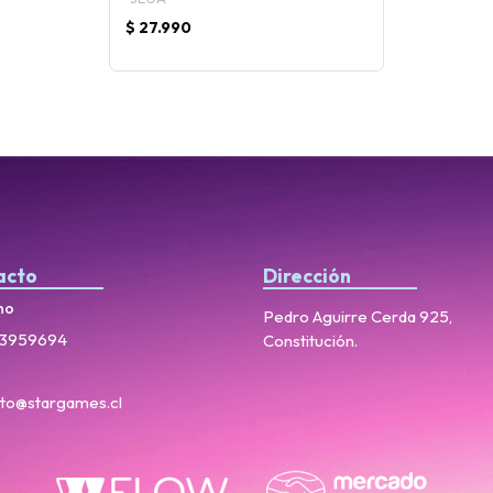
$ 27.990
acto
Dirección
no
Pedro Aguirre Cerda 925,
3959694
Constitución.
to@stargames.cl