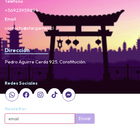
Teléfono
+56923959694
Email
contacto@stargames.cl
Dirección
Pedro Aguirre Cerda 925, Constitución.
Redes Sociales
Newletter
Enviar