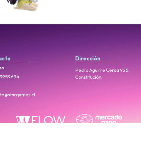
acto
Dirección
no
Pedro Aguirre Cerda 925,
3959694
Constitución.
to@stargames.cl
StarGames © 2026
Creado por
Bsale